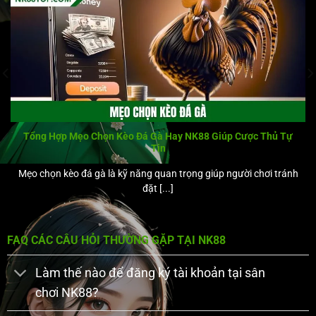
Tổng Hợp Mẹo Chọn Kèo Đá Gà Hay NK88 Giúp Cược Thủ Tự
Tin
Mẹo chọn kèo đá gà là kỹ năng quan trọng giúp người chơi tránh
đặt [...]
FAQ CÁC CÂU HỎI THƯỜNG GẶP TẠI NK88
Làm thế nào để đăng ký tài khoản tại sân
chơi NK88?