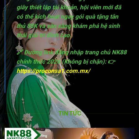
giây thiết lập tài khoản, hội viên mới đã
có thể kích hoạt ngay gói quà tặng tân
thủ 88K và sẵn sàng khám phá hệ sinh
thái giải trí đỉnh cao.
🔗 Đường link đăng nhập trang chủ NK88
chính thức 2026 (Không bị chặn): 👉
https://proconsa1.com.mx/
TIN TỨC