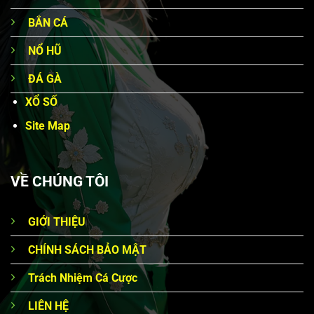
BẮN CÁ
NỔ HŨ
ĐÁ GÀ
XỔ SỐ
Site Map
VỀ CHÚNG TÔI
GIỚI THIỆU
CHÍNH SÁCH BẢO MẬT
Trách Nhiệm Cá Cược
LIÊN HỆ