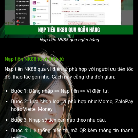
Nạp tiền NK88 qua ngân hàng
Nạp tiền NK88 từ ví điện tử
Nạp tiền NK88 qua ví điện tử phù hợp với người ưu tiên tốc
độ, thao tác gọn nhẹ. Cách này cũng khá đơn giản:
Bước 1: Đăng nhập => Nạp tiền => Ví điện tử.
Bước 2: Lựa chọn loại ví phù hợp như Momo, ZaloPay
hoặc Viettel Money.
Bước 3: Nhập số tiền cần nạp theo nhu cầu.
Bước 4: Hệ thống hiển thị mã QR kèm thông tin thanh