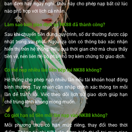
ban đêm hay ngày nghỉ. Điều này cho phép nạp bất cứ lúc
nào phù hợp với lịch cá nhân.
Làm sao biết giao dịch tại NK88 đã thành công?
Sau khi chuyển tiền đúng quy trình, số dư thường được cập
nhật trong vài phút. Ngoài ra còn có thông báo xác nhận
hiển thị trên hệ thống. Nếu quá thời gian chờ mà chưa thấy
tiền về, nên liên hệ bộ phận hỗ trợ kèm chứng từ giao dịch.
Có thể nạp nhiều lần liên tiếp tại NK88 không?
Hệ thống cho phép nạp nhiều lần nếu tài khoản hoạt động
bình thường. Tuy nhiên cần nhập chính xác thông tin mỗi
lần để tránh lỗi. Việc theo dõi lịch sử giao dịch giúp hạn
chế trùng lệnh không mong muốn.
Có giới hạn số tiền mỗi lần nạp vào NK88 không?
Mỗi phương thức có hạn mức riêng, thay đổi theo thời