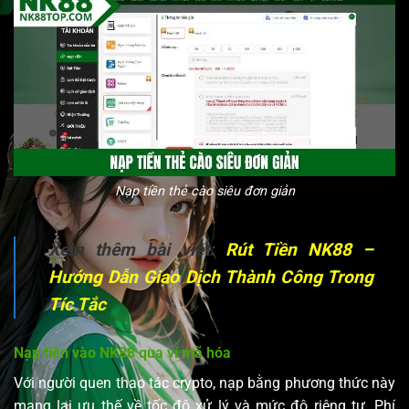
Nạp tiền thẻ cào siêu đơn giản
Xem thêm bài viết:
Rút Tiền NK88 –
Hướng Dẫn Giao Dịch Thành Công Trong
Tíc Tắc
Nạp tiền vào NK88 qua ví mã hóa
Với người quen thao tác crypto, nạp bằng phương thức này
mang lại ưu thế về tốc độ xử lý và mức độ riêng tư. Phí