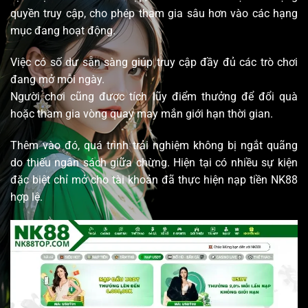
quyền truy cập, cho phép tham gia sâu hơn vào các hạng
mục đang hoạt động.
Việc có số dư sẵn sàng giúp truy cập đầy đủ các trò chơi
đang mở mỗi ngày.
Người chơi cũng được tích lũy điểm thưởng để đổi quà
hoặc tham gia vòng quay may mắn giới hạn thời gian.
Thêm vào đó, quá trình trải nghiệm không bị ngắt quãng
do thiếu ngân sách giữa chừng. Hiện tại có nhiều sự kiện
đặc biệt chỉ mở cho tài khoản đã thực hiện nạp tiền NK88
hợp lệ.