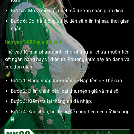
toán.
Bước 5: Mở ví điện tử, quét mã để xác nhận giao dịch.
Bước 6: Đợi hệ thống xử lý, tiền sẽ hiển thị sau thời gian
ngắn.
Nạp vào NK88 qua thẻ cào
Thẻ cào là giải pháp dành cho những ai chưa muốn liên
kết ngân hàng hay ví điện tử. Phương thức này ẩn danh và
cực đơn giản:
Bước 1: Đăng nhập tài khoản => Nạp tiền => Thẻ cào.
Bước 2: Điền chính xác loại thẻ, mệnh giá và mã số.
Bước 3: Kiểm tra lại thông tin đã nhập.
Bước 4: Xác nhận, hệ thống sẽ cộng tiền nếu dữ liệu hợp
lệ.