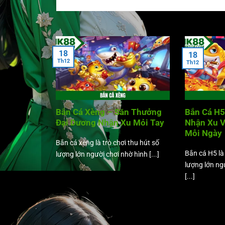
Từ người mới làm quen đến cao thủ săn thưởng, 
thử thách kỹ năng, nhận xu lớn và chinh phục b
18
18
Th12
Th12
Bắn Cá Xèng – Săn Thưởng
Bắn Cá H5
Đại Dương Nhận Xu Mỏi Tay
Nhận Xu V
Mỗi Ngày
Bắn cá xèng là trò chơi thu hút số
Bắn cá H5 là
lượng lớn người chơi nhờ hình [...]
lượng lớn ng
[...]