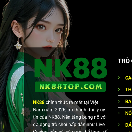
TRÒ 
CA
TH
BẮ
NK88
chính thức ra mắt tại Việt
Nam năm 2026, trở thành đại lý uy
NỔ
tín của NK88. Nền tảng bùng nổ với
đa dạng trò chơi hấp dẫn như Live
ĐÁ
Casino, bắn cá, cá cược thể thao, xổ