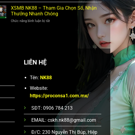
XSMT
Xem
Linh
–
XSMB NK88 – Tham Gia Chọn Số, Nhận
Trực
Hoạt
8
Tổng
Tiếp,
Thưởng Nhanh Chóng
12
Hợp
Cá
Chức năng bình luận bị tắt
ở
Kinh
Cược
XSMB
Nghiệm
Nhanh
NK88
Chơi
Tại
–
Với
NK88
Tham
Tỷ
Gia
Lệ
Chọn
Trúng
Số,
Cao
LIÊN HỆ
Nhận
NK88
Thưởng
Nhanh
Tên:
NK88
Chóng
Website:
https://proconsa1.com.mx/
SĐT:
0906 784 213
EMAIL:
cskh.nk88@gmail.com
Đ/C: 230 Nguyễn Thị Búp, Hiệp