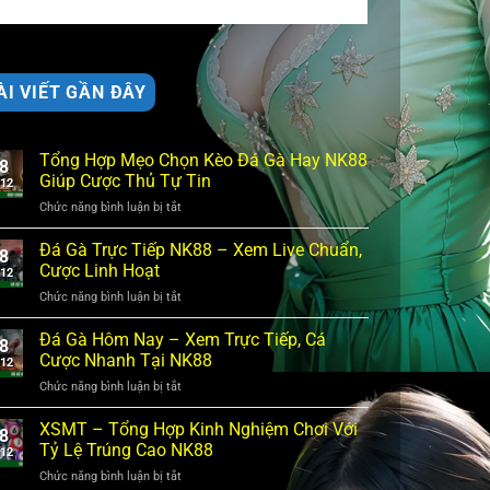
i NK88 không chỉ là trò giải trí, mà còn là nơi
ÀI VIẾT GẦN ĐÂY
Tổng Hợp Mẹo Chọn Kèo Đá Gà Hay NK88
8
Giúp Cược Thủ Tự Tin
12
Chức năng bình luận bị tắt
ở
Tổng
Hợp
Đá Gà Trực Tiếp NK88 – Xem Live Chuẩn,
8
Mẹo
Cược Linh Hoạt
12
Chọn
Chức năng bình luận bị tắt
ở
Kèo
Đá
Đá
Gà
Đá Gà Hôm Nay – Xem Trực Tiếp, Cá
Gà
8
Trực
Hay
Cược Nhanh Tại NK88
12
Tiếp
NK88
Chức năng bình luận bị tắt
ở
NK88
Giúp
Đá
–
Cược
Gà
XSMT – Tổng Hợp Kinh Nghiệm Chơi Với
Xem
Thủ
8
Hôm
Live
Tỷ Lệ Trúng Cao NK88
Tự
12
Nay
Chuẩn,
Tin
Chức năng bình luận bị tắt
ở
–
Cược