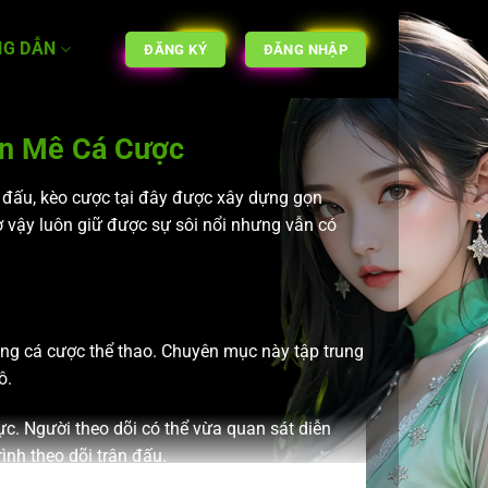
G DẪN
ĐĂNG KÝ
ĐĂNG NHẬP
ân Mê Cá Cược
n đấu, kèo cược tại đây được xây dựng gọn
 vậy luôn giữ được sự sôi nổi nhưng vẫn có
mảng cá cược thể thao. Chuyên mục này tập trung
ô.
ực. Người theo dõi có thể vừa quan sát diễn
ình theo dõi trận đấu.