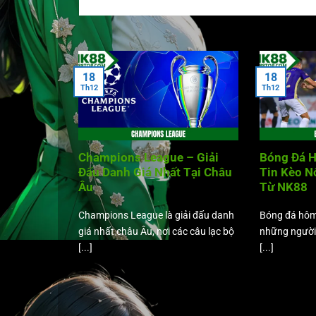
18
18
Th12
Th12
Champions League – Giải
Bóng Đá 
Đấu Danh Giá Nhất Tại Châu
Tin Kèo Nổ
Âu
Từ NK88
Champions League là giải đấu danh
Bóng đá hôm
giá nhất châu Âu, nơi các câu lạc bộ
những người 
[...]
[...]