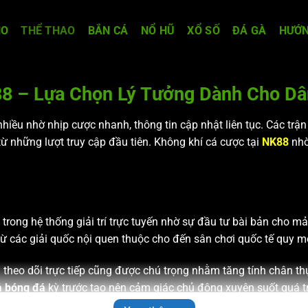
NO
THỂ THAO
BẮN CÁ
NỔ HŨ
XỔ SỐ
ĐÁ GÀ
HƯỚN
8 – Lựa Chọn Lý Tưởng Dành Cho D
ều nhờ nhịp cược nhanh, thông tin cập nhật liên tục. Các trậ
từ những lượt truy cập đầu tiên. Không khí cá cược tại
NK88
nhờ
g trong hệ thống giải trí trực tuyến nhờ sự đầu tư bài bản cho 
 từ các giải quốc nội quen thuộc cho đến sân chơi quốc tế quy m
 theo dõi trực tiếp cũng được chú trọng nhằm tăng tính chân th
ả bóng đá
kỳ trước
tạo nên cảm giác chủ động xuyên suốt quá tr