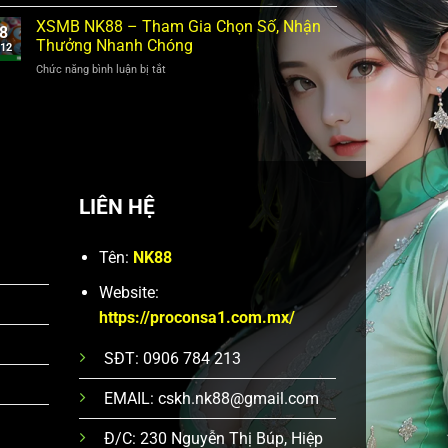
XSMT
Xem
Linh
–
XSMB NK88 – Tham Gia Chọn Số, Nhận
Trực
Hoạt
8
Tổng
Tiếp,
Thưởng Nhanh Chóng
12
Hợp
Cá
Chức năng bình luận bị tắt
ở
Kinh
Cược
uốc tế. Tại đây cuộc chơi luôn kích thích, mới
XSMB
Nghiệm
Nhanh
NK88
Chơi
Tại
–
Với
NK88
Tham
Tỷ
Gia
Lệ
Chọn
Trúng
Số,
ảng thể thao. Các gói ưu đãi thường gắn liền
Cao
LIÊN HỆ
Nhận
NK88
ng thưởng nạp giúp dòng vốn luân chuyển linh
Thưởng
Nhanh
Tên:
NK88
Chóng
Website:
https://proconsa1.com.mx/
n nhằm hạn chế sai sót trong quá trình lựa
an.
SĐT:
0906 784 213
EMAIL:
cskh.nk88@gmail.com
Đ/C: 230 Nguyễn Thị Búp, Hiệp