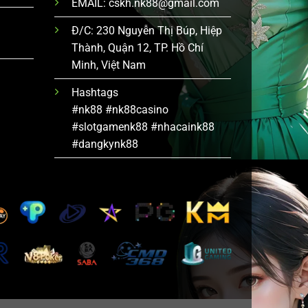
EMAIL:
cskh.nk88@gmail.com
Đ/C: 230 Nguyễn Thị Búp, Hiệp
Thành, Quận 12, TP. Hồ Chí
Minh, Việt Nam
Hashtags
#nk88 #nk88casino
#slotgamenk88 #nhacaink88
#dangkynk88