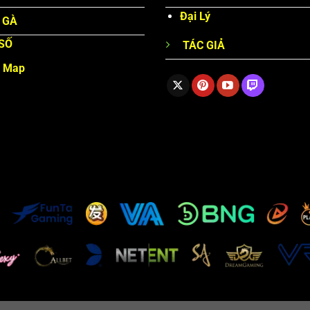
Đại Lý
 GÀ
SỐ
TÁC GIẢ
e Map