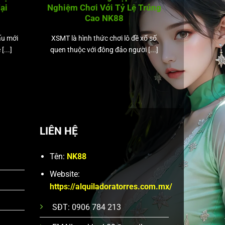
ại
Nghiệm Chơi Với Tỷ Lệ Trúng
Cao NK88
ấu mới
XSMT là hình thức chơi lô đề xổ số
...]
quen thuộc với đông đảo người [...]
LIÊN HỆ
Tên:
NK88
Website:
https://alquiladoratorres.com.mx/
SĐT:
0906 784 213