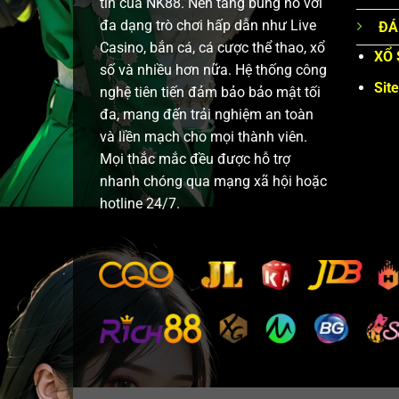
tín của NK88. Nền tảng bùng nổ với
đa dạng trò chơi hấp dẫn như Live
ĐÁ
Casino, bắn cá, cá cược thể thao, xổ
XỔ 
số và nhiều hơn nữa. Hệ thống công
Sit
nghệ tiên tiến đảm bảo bảo mật tối
đa, mang đến trải nghiệm an toàn
và liền mạch cho mọi thành viên.
Mọi thắc mắc đều được hỗ trợ
nhanh chóng qua mạng xã hội hoặc
hotline 24/7.