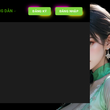
G DẪN
ĐĂNG KÝ
ĐĂNG NHẬP