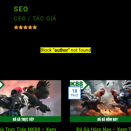
SEO
CEO / TÁC GIẢ
Block
"author"
not found
18
Th12
Gà Trực Tiếp NK88 – Xem
Đá Gà Hôm Nay – Xem T